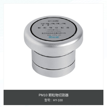
气体流量计/压力校准仪
空气采样器
颗粒物采样器
烟尘烟气类
产品配件
其他产品
颗粒物切割器/采样头
水质采样类
样品箱
VOC/SVOC采样器
PM10 颗粒物切割器
型号：HY-100