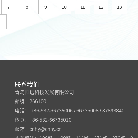
7
8
9
10
11
12
13
联系我们
青岛恒远科技发展有限公司
邮编：266100
电话：
+86-532-66735006
/
66735008
/
87893840
传真：+86-532-66735010
邮箱：
cnhy@cnhy.cn