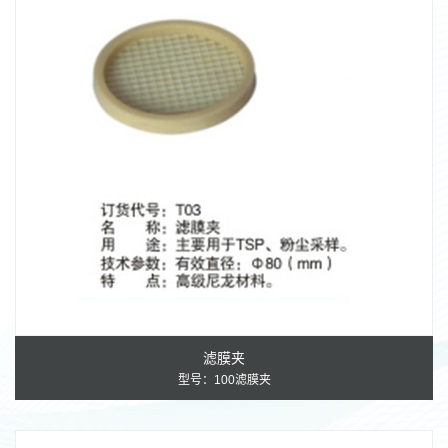
颗粒物采样器
烟尘烟气类
产品配件
采样枪
吸收瓶/吸附罐
其他配件
其他产品
VOC/SVOC采样器
滤膜夹
型号：100滤膜夹